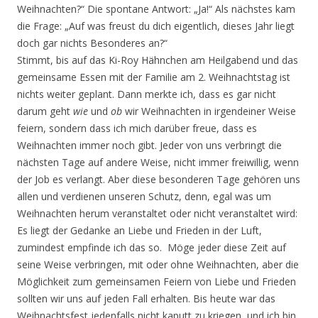
Weihnachten?“ Die spontane Antwort: „Ja!“ Als nächstes kam
die Frage: „Auf was freust du dich eigentlich, dieses Jahr liegt
doch gar nichts Besonderes an?“
Stimmt, bis auf das Ki-Roy Hähnchen am Heilgabend und das
gemeinsame Essen mit der Familie am 2. Weihnachtstag ist
nichts weiter geplant. Dann merkte ich, dass es gar nicht
darum geht
wie
und
ob
wir Weihnachten in irgendeiner Weise
feiern, sondern dass ich mich darüber freue, dass es
Weihnachten immer noch gibt. Jeder von uns verbringt die
nächsten Tage auf andere Weise, nicht immer freiwillig, wenn
der Job es verlangt. Aber diese besonderen Tage gehören uns
allen und verdienen unseren Schutz, denn, egal was um
Weihnachten herum veranstaltet oder nicht veranstaltet wird:
Es liegt der Gedanke an Liebe und Frieden in der Luft,
zumindest empfinde ich das so. Möge jeder diese Zeit auf
seine Weise verbringen, mit oder ohne Weihnachten, aber die
Möglichkeit zum gemeinsamen Feiern von Liebe und Frieden
sollten wir uns auf jeden Fall erhalten. Bis heute war das
Weihnachtsfest jedenfalls nicht kaputt zu kriegen, und ich bin