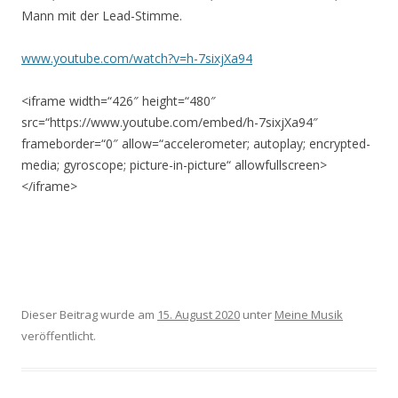
Mann mit der Lead-Stimme.
www.youtube.com/watch?v=h-7sixjXa94
<iframe width=“426″ height=“480″
src=“https://www.youtube.com/embed/h-7sixjXa94″
frameborder=“0″ allow=“accelerometer; autoplay; encrypted-
media; gyroscope; picture-in-picture“ allowfullscreen>
</iframe>
Dieser Beitrag wurde am
15. August 2020
unter
Meine Musik
veröffentlicht.